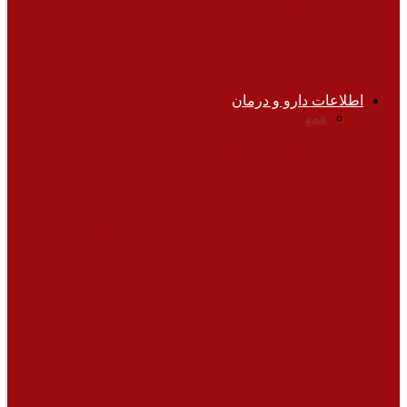
تازه‌ها
ضربان قلب بالا، یکی از نشانه‌های جوانمرگ
شدن
اطلاعات دارو و درمان
همه
پرسش و پاسخ
تجهیزات پزشکی
داروهای
ژنریک
داروهای گیاهی
متخصصان پزشکی
مراکز
درمانی
مشاوره
ویتامین و مکمل
پرسش و پاسخ
هنگام خرید دستگاه فشارسنج چه معیارهایی
را در نظر بگیریم؟
پرسش و پاسخ
توالت ایرانی آرتروز زانو را تشدید می کند
مشاوره