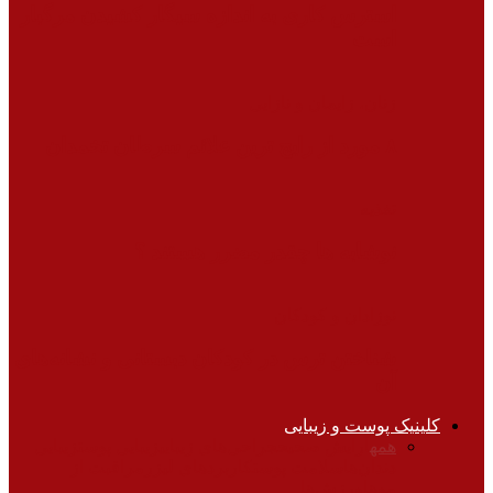
استرس کاری به اندازه سیگار کشیدن مرگبار
است
زنان، زایمان و نازایی
۸ مورد از رایج ترین علائم سرطان تخمدان
تغذیه
نوشابه ها چقدر مضرر هستند ؟
نوزادان و کودکان
شناختن ترس در کودکان دبستانی و نشانه‌های
آن
کلینیک پوست و زیبایی
همه
آرایش صحیح
جراحی‌های زیبایی
زیبایی پوست
زیبایی
دندان‌ها
سلامت پوست
کاربردهای لیزر
مراقبت از
موها
ورزش‌ها