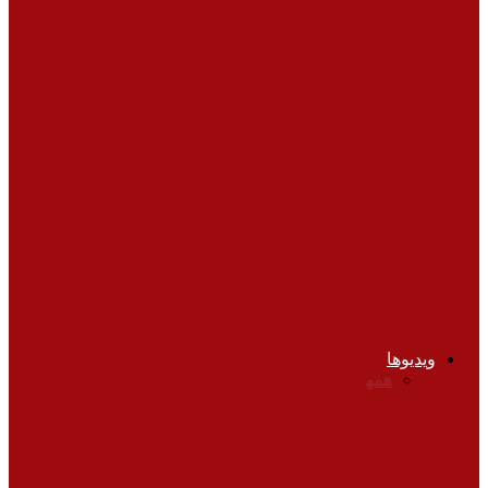
کلینیک تغذیه
اهمیت زمان صرف غذا در سلامت بدن
تناسب اندام
شکل و فرم مختلف اندام در خانم‌ها
تناسب اندام
آیا تغییر سایز ران و کفل به اندازه دلخواه
ممکن است؟
ویدیوها
همه
تغذیه
چشم پزشکی
زنان، زایمان و نازایی
قلب و
عروق
کلیه و مجاری ادرار
مشکلات روانی
نوزادان و
کودکان
مشکلات روانی