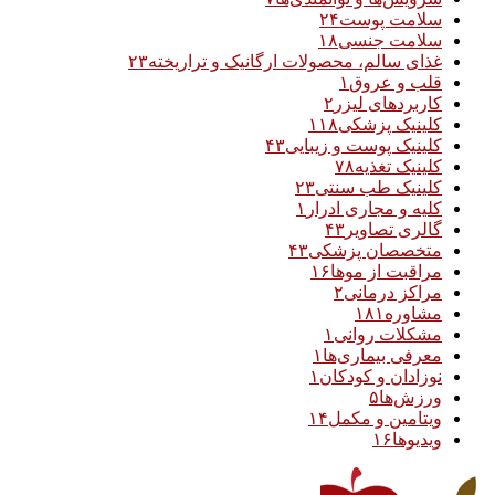
سلامت پوست
۲۴
سلامت جنسی
۱۸
غذای سالم، محصولات ارگانیک و تراریخته
۲۳
قلب و عروق
۱
کاربردهای لیزر
۲
کلینیک پزشکی
۱۱۸
کلینیک پوست و زیبایی
۴۳
کلینیک تغذیه
۷۸
کلینیک طب سنتی
۲۳
کلیه و مجاری ادرار
۱
گالری تصاویر
۴۳
متخصصان پزشکی
۴۳
مراقبت از موها
۱۶
مراکز درمانی
۲
مشاوره
۱۸۱
مشکلات روانی
۱
معرفی بیماری‌ها
۱
نوزادان و کودکان
۱
ورزش‌ها
۵
ویتامین و مکمل
۱۴
ویدیوها
۱۶