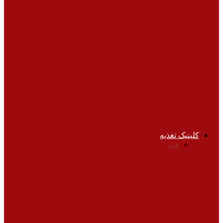
می شود؟
بیماری ها و درمان
چگونه با سارکوپنیا(ضعف عضلات در پیری)
مقابله کنیم؟
چشم پزشکی
چگونه از چشم‌های خود مواظبت کنیم؟
کلینیک تغذیه
همه
آشپزی
انواع رژیم‌ها
تغذیه بیماران
تناسب اندام
خواص
میوه‌ها و غذاها
غذای سالم، محصولات ارگانیک و
تراریخته
تناسب اندام
عوامل بزرگی شکم که ارتباطی به رژیم غذایی
و ورزش ندارند