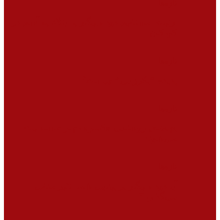
تازه‌ها
ارتباط مستقیم دود سیگار با ابتلاء به آسم در
کودکان
تازه‌ها
پدیده “بکرزایی” چیست؟
تازه‌ها
بچه‌های روستایی «کمتر» دچار حساسیت
می‌شوند
تازه‌ها
آیا دود سیگار بر بینایی شما تاثیر منفی
می‌گذارد؟