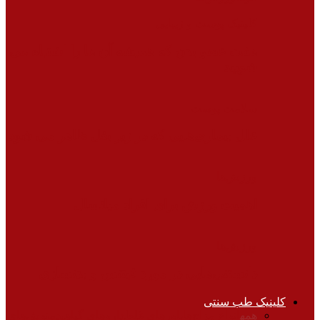
کلینیک پوست و زیبایی
هفت عضو بدن که همیشه آن ها را اشتباه می
شویید
سلامت پوست
علل بیماری‌هایی که در زیر بغل ظاهر می شود
ورزش‌ها
اهمیت ورزش برای افراد میانسال
ورزش‌ها
دانستنی‌هایی در مورد فیتنس و بدنسازی
کلینیک طب سنتی
همه
انواع مزاج‌ها
باورهای غلط
داروهای گیاهی
دمنوش‌های