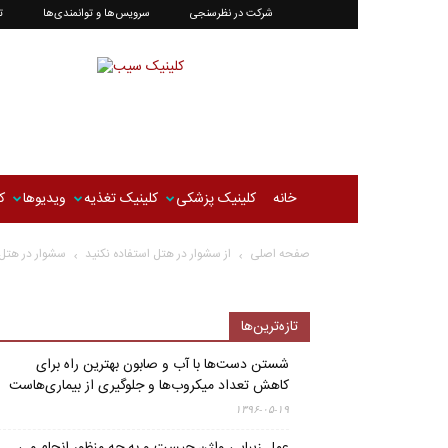
شرکت در نظرسنجی
سرویس‌ها و توانمندی‌ها
ت
سیب‌کلینیک
|‌
کلینیک
تغذیه
و
سلامتی
سیب
خانه
کلینیک پزشکی
کلینیک تغذیه
ویدیوها
ک
صفحه اصلی
از سشوار در هتل استفاده نکنید
سشوار در هتل
تازه‌ترین‌ها
شستن دست‌ها با آب و صابون بهترین راه برای
کاهش تعداد میکروب‌ها و جلوگیری از بیماری‌هاست
۱۳۹۶-۰۵-۱۹