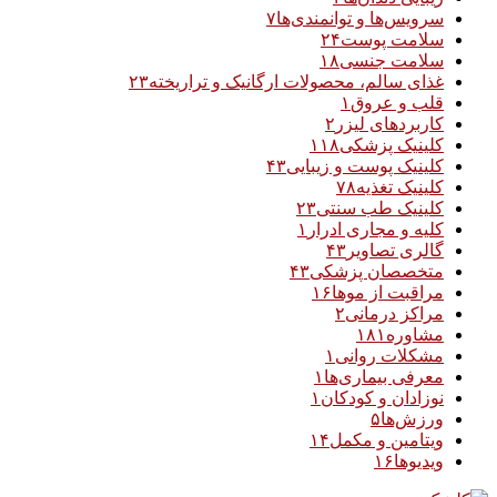
سرویس‌ها و توانمندی‌ها
۷
سلامت پوست
۲۴
سلامت جنسی
۱۸
غذای سالم، محصولات ارگانیک و تراریخته
۲۳
قلب و عروق
۱
کاربردهای لیزر
۲
کلینیک پزشکی
۱۱۸
کلینیک پوست و زیبایی
۴۳
کلینیک تغذیه
۷۸
کلینیک طب سنتی
۲۳
کلیه و مجاری ادرار
۱
گالری تصاویر
۴۳
متخصصان پزشکی
۴۳
مراقبت از موها
۱۶
مراکز درمانی
۲
مشاوره
۱۸۱
مشکلات روانی
۱
معرفی بیماری‌ها
۱
نوزادان و کودکان
۱
ورزش‌ها
۵
ویتامین و مکمل
۱۴
ویدیوها
۱۶