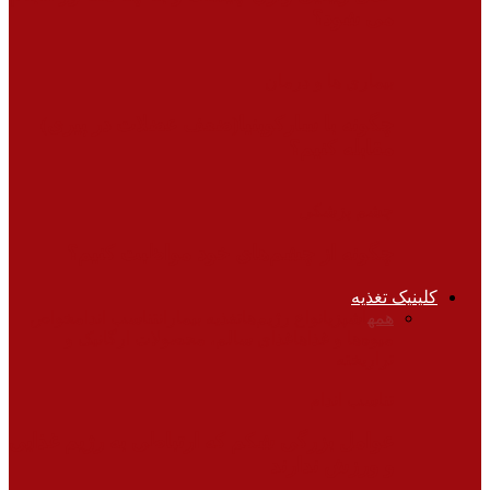
می شود؟
بیماری ها و درمان
چگونه با سارکوپنیا(ضعف عضلات در پیری)
مقابله کنیم؟
چشم پزشکی
چگونه از چشم‌های خود مواظبت کنیم؟
کلینیک تغذیه
همه
آشپزی
انواع رژیم‌ها
تغذیه بیماران
تناسب اندام
خواص
میوه‌ها و غذاها
غذای سالم، محصولات ارگانیک و
تراریخته
تناسب اندام
عوامل بزرگی شکم که ارتباطی به رژیم غذایی
و ورزش ندارند