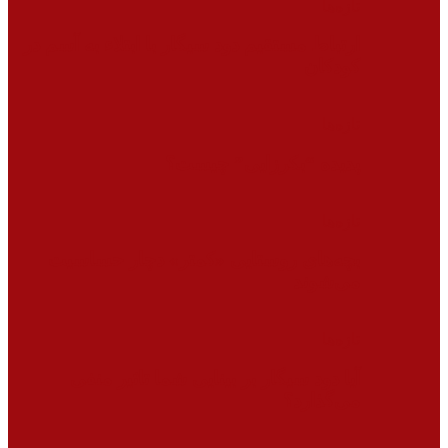
تازه‌ها
ارتباط مستقیم دود سیگار با ابتلاء به آسم در
کودکان
تازه‌ها
پدیده “بکرزایی” چیست؟
تازه‌ها
بچه‌های روستایی «کمتر» دچار حساسیت
می‌شوند
تازه‌ها
آیا دود سیگار بر بینایی شما تاثیر منفی
می‌گذارد؟