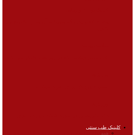
کلینیک پوست و زیبایی
هفت عضو بدن که همیشه آن ها را اشتباه می
شویید
سلامت پوست
علل بیماری‌هایی که در زیر بغل ظاهر می شود
ورزش‌ها
اهمیت ورزش برای افراد میانسال
ورزش‌ها
دانستنی‌هایی در مورد فیتنس و بدنسازی
کلینیک طب سنتی
همه
انواع مزاج‌ها
باورهای غلط
داروهای گیاهی
دمنوش‌های