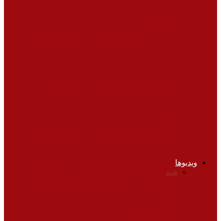
کلینیک تغذیه
اهمیت زمان صرف غذا در سلامت بدن
تناسب اندام
شکل و فرم مختلف اندام در خانم‌ها
تناسب اندام
آیا تغییر سایز ران و کفل به اندازه دلخواه
ممکن است؟
ویدیوها
همه
تغذیه
چشم پزشکی
زنان، زایمان و نازایی
قلب و
عروق
کلیه و مجاری ادرار
مشکلات روانی
نوزادان و
کودکان
مشکلات روانی