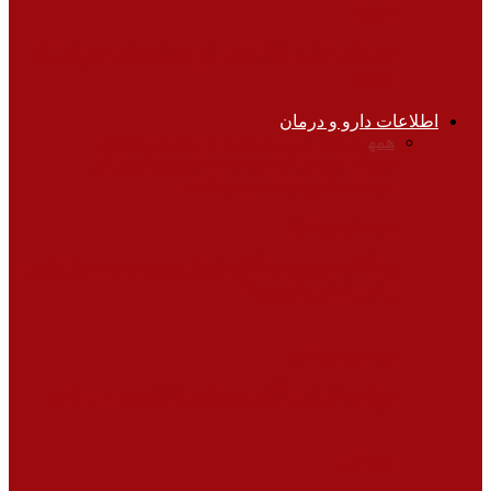
تازه‌ها
ضربان قلب بالا، یکی از نشانه‌های جوانمرگ
شدن
اطلاعات دارو و درمان
همه
پرسش و پاسخ
تجهیزات پزشکی
داروهای
ژنریک
داروهای گیاهی
متخصصان پزشکی
مراکز
درمانی
مشاوره
ویتامین و مکمل
پرسش و پاسخ
هنگام خرید دستگاه فشارسنج چه معیارهایی
را در نظر بگیریم؟
پرسش و پاسخ
توالت ایرانی آرتروز زانو را تشدید می کند
مشاوره