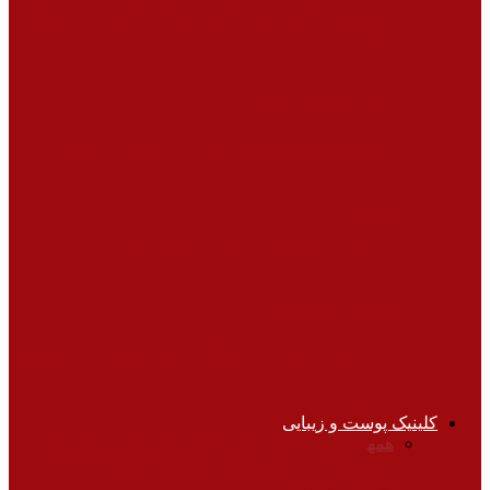
استرس کاری به اندازه سیگار کشیدن مرگبار
است
زنان، زایمان و نازایی
۸ مورد از رایج ترین علائم سرطان تخمدان
تغذیه
نوشابه ها چقدر مضرر هستند ؟
نوزادان و کودکان
شناختن ترس در کودکان دبستانی و نشانه‌های
آن
کلینیک پوست و زیبایی
همه
آرایش صحیح
جراحی‌های زیبایی
زیبایی پوست
زیبایی
دندان‌ها
سلامت پوست
کاربردهای لیزر
مراقبت از
موها
ورزش‌ها