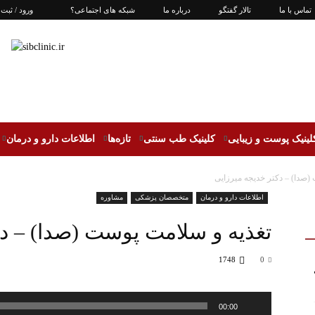
تماس با ما
تالار گفتگو
درباره ما
شبکه های اجتماعی؟
ورود / ثبت 
لینیک پوست و زیبایی
کلینیک طب سنتی
تازه‌ها
اطلاعات دارو و درمان
(صدا) – دکتر خدیجه میرزایی
اطلاعات دارو و درمان
متخصصان پزشکی
مشاوره
تغذیه و سلامت پوست (صدا) – دک
1748
0
پخش‌کننده
00:00