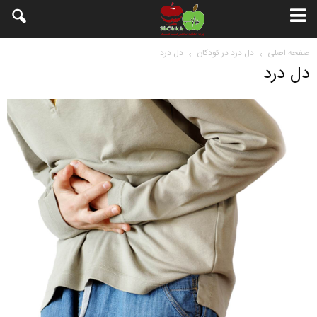
صفحه اصلی
دل درد در کودکان
دل درد
دل درد