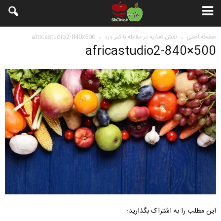
صفحه اصلی
نقش تغذیه در مقابله با کمر درد
africastudio2-840x500
africastudio2-840×500
این مطلب را به اشتراک بگذارید: