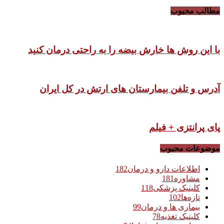
مطالب محبوب
با این روش ها خارش بیضه را به راحتی درمان کنید
آدرس و تلفن بیمارستان های ارتش در کل ایران
پای پرانتزی + فیلم
موضوعات محبوب
اطلاعات دارو و درمان
182
مشاوره
181
کلینیک پزشکی
118
تازه‌ها
102
بیماری ها و درمان
99
کلینیک تغذیه
78