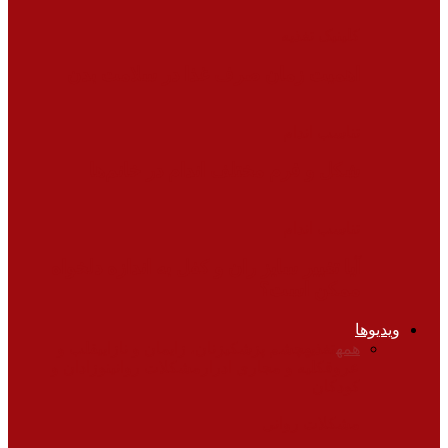
کلینیک تغذیه
اهمیت زمان صرف غذا در سلامت بدن
تناسب اندام
شکل و فرم مختلف اندام در خانم‌ها
تناسب اندام
آیا تغییر سایز ران و کفل به اندازه دلخواه
ممکن است؟
ویدیوها
همه
تغذیه
چشم پزشکی
زنان، زایمان و نازایی
قلب و
عروق
کلیه و مجاری ادرار
مشکلات روانی
نوزادان و
کودکان
مشکلات روانی