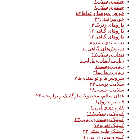
چشم پزشکی
۱
چشم پزشکی
۸
خواص میوه‌ها و غذاها
۵۴
خودمراقبتی
۳۴
داروهای ژنریک
۴
داروهای گیاهی
۱۶
داروهای گیاهی
۱۲
دسته‌بندی نشده
۸
دمنوش‌های گیاهی
۱۰
دندان پزشکی
۱۲
زنان، زایمان و نازایی
۱
زیبایی پوست
۷
زیبایی دندان‌ها
۴
سرویس‌ها و توانمندی‌ها
۷
سلامت پوست
۲۴
سلامت جنسی
۱۸
غذای سالم، محصولات ارگانیک و تراریخته
۲۳
قلب و عروق
۱
کاربردهای لیزر
۲
کلینیک پزشکی
۱۱۸
کلینیک پوست و زیبایی
۴۳
کلینیک تغذیه
۷۸
کلینیک طب سنتی
۲۳
کلیه و مجاری ادرار
۱