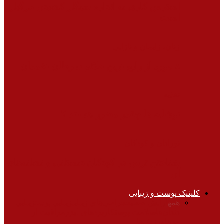
استرس کاری به اندازه سیگار کشیدن مرگبار
است
زنان، زایمان و نازایی
۸ مورد از رایج ترین علائم سرطان تخمدان
تغذیه
نوشابه ها چقدر مضرر هستند ؟
نوزادان و کودکان
شناختن ترس در کودکان دبستانی و نشانه‌های
آن
کلینیک پوست و زیبایی
همه
آرایش صحیح
جراحی‌های زیبایی
زیبایی پوست
زیبایی
دندان‌ها
سلامت پوست
کاربردهای لیزر
مراقبت از
موها
ورزش‌ها