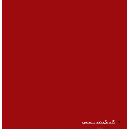
کلینیک پوست و زیبایی
هفت عضو بدن که همیشه آن ها را اشتباه می
شویید
سلامت پوست
علل بیماری‌هایی که در زیر بغل ظاهر می شود
ورزش‌ها
اهمیت ورزش برای افراد میانسال
ورزش‌ها
دانستنی‌هایی در مورد فیتنس و بدنسازی
کلینیک طب سنتی
همه
انواع مزاج‌ها
باورهای غلط
داروهای گیاهی
دمنوش‌های