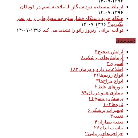
۱۳۹۶-۰۷-۱۴
ارتباط مستقیم دود سیگار با ابتلاء به آسم در کودکان
۱۳۹۶-۰۷-۱۴
هنگام خرید دستگاه فشارسنج چه معیارهایی را در نظر
بگیریم؟
۱۳۹۶-۰۷-۱۴
توالت ایرانی آرتروز زانو را تشدید می کند
۱۳۹۶-۰۷-۱۴
دسته‌بندی
آرایش صحیح
۴
آزمایش‌های پزشکی
۸
آشپزی
۳
اطلاعات دارو و درمان
۱۸۲
انواع رژیم‌ها
۲۶
انواع مزاج‌ها
۳
باورهای غلط
۲
بیماری ها و درمان
۹۹
پرسش و پاسخ
۴۴
تازه‌ها
۱۰۲
تجهیزات پزشکی
۶
تغذیه
۳
تغذیه بیماران
۴
تناسب اندام
۲۶
جراحی‌های زیبایی
۲