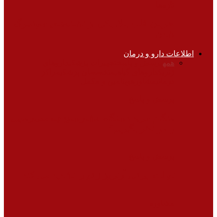
تازه‌ها
ضربان قلب بالا، یکی از نشانه‌های جوانمرگ
شدن
اطلاعات دارو و درمان
همه
پرسش و پاسخ
تجهیزات پزشکی
داروهای
ژنریک
داروهای گیاهی
متخصصان پزشکی
مراکز
درمانی
مشاوره
ویتامین و مکمل
پرسش و پاسخ
هنگام خرید دستگاه فشارسنج چه معیارهایی
را در نظر بگیریم؟
پرسش و پاسخ
توالت ایرانی آرتروز زانو را تشدید می کند
مشاوره