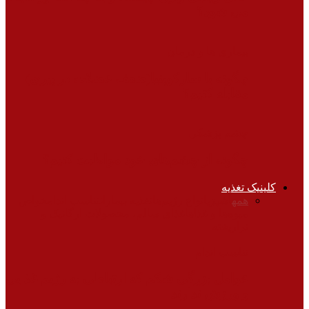
می شود؟
بیماری ها و درمان
چگونه با سارکوپنیا(ضعف عضلات در پیری)
مقابله کنیم؟
چشم پزشکی
چگونه از چشم‌های خود مواظبت کنیم؟
کلینیک تغذیه
همه
آشپزی
انواع رژیم‌ها
تغذیه بیماران
تناسب اندام
خواص
میوه‌ها و غذاها
غذای سالم، محصولات ارگانیک و
تراریخته
تناسب اندام
عوامل بزرگی شکم که ارتباطی به رژیم غذایی
و ورزش ندارند