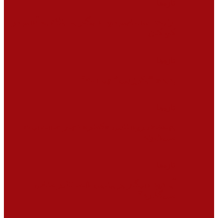
تازه‌ها
ارتباط مستقیم دود سیگار با ابتلاء به آسم در
کودکان
تازه‌ها
پدیده “بکرزایی” چیست؟
تازه‌ها
بچه‌های روستایی «کمتر» دچار حساسیت
می‌شوند
تازه‌ها
آیا دود سیگار بر بینایی شما تاثیر منفی
می‌گذارد؟