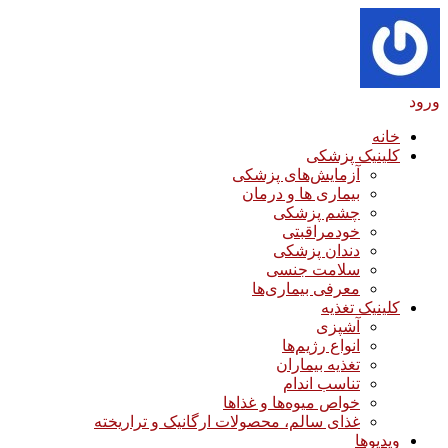
ورود
خانه
کلینیک پزشکی
آزمایش‌های پزشکی
بیماری ها و درمان
چشم پزشکی
خودمراقبتی
دندان پزشکی
سلامت جنسی
معرفی بیماری‌ها
کلینیک تغذیه
آشپزی
انواع رژیم‌ها
تغذیه بیماران
تناسب اندام
خواص میوه‌ها و غذاها
غذای سالم، محصولات ارگانیک و تراریخته
ویدیوها