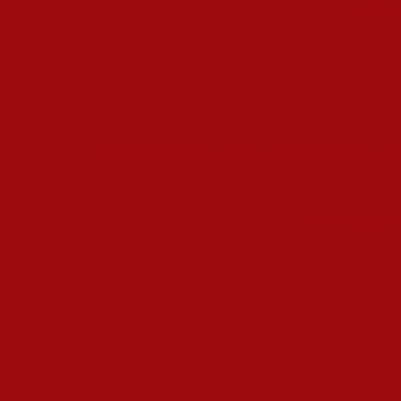
ه کنیم؟
ها و غذاها
غذای سالم، محصولات ارگانیک و تراریخته
 ورزش ندارند