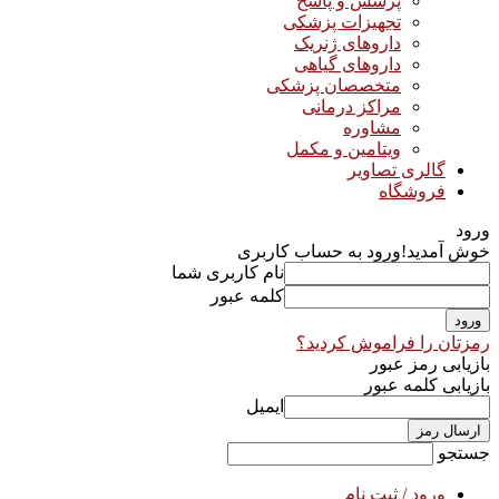
پرسش و پاسخ
تجهیزات پزشکی
داروهای ژنریک
داروهای گیاهی
متخصصان پزشکی
مراکز درمانی
مشاوره
ویتامین و مکمل
گالری تصاویر
فروشگاه
ورود
خوش آمدید!
ورود به حساب کاربری
نام کاربری شما
کلمه عبور
رمزتان را فراموش کردید؟
بازیابی رمز عبور
بازیابی کلمه عبور
ایمیل
جستجو
ورود / ثبت نام