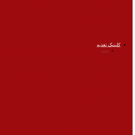
چگونه با سارکوپنیا(ضعف عضلات در پیری) مقابل
چشم پزشکی
چگونه از چشم‌های خود مواظبت کنیم؟
کلینیک تغذیه
همه
آشپزی
انواع رژیم‌ها
تغذیه بیماران
تناسب اندام
خواص میوه‌
تناسب اندام
عوامل بزرگی شکم که ارتباطی به رژیم غذایی و
کلینیک تغذیه
اهمیت زمان صرف غذا در سلامت بدن
تناسب اندام
شکل و فرم مختلف اندام در خانم‌ها