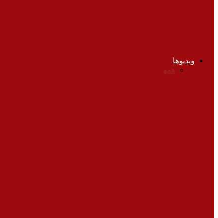
تناسب اندام
آیا تغییر سایز ران و کفل به اندازه دلخواه ممک
ویدیوها
همه
تغذیه
چشم پزشکی
زنان، زایمان و نازایی
قلب و عروق
کلی
مشکلات روانی
استرس کاری به اندازه سیگار کشیدن مرگبار 
زنان، زایمان و نازایی
۸ مورد از رایج ترین علائم سرطان تخمدان
تغذیه
نوشابه ها چقدر مضرر هستند ؟