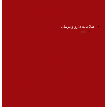
تازه‌ها
ضربان قلب بالا، یکی از نشانه‌های جوانمرگ
شدن
اطلاعات دارو و درمان
همه
پرسش و پاسخ
تجهیزات پزشکی
داروهای
ژنریک
داروهای گیاهی
متخصصان پزشکی
مراکز
درمانی
مشاوره
ویتامین و مکمل
پرسش و پاسخ
هنگام خرید دستگاه فشارسنج چه معیارهایی
را در نظر بگیریم؟
پرسش و پاسخ
توالت ایرانی آرتروز زانو را تشدید می کند
مشاوره