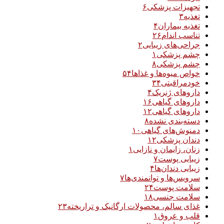
تجهیزات پزشکی
۶
تغذیه
۳
تغذیه بیماران
۴
تناسب اندام
۲۶
جراحی‌های زیبایی
۲
چشم پزشکی
۱
چشم پزشکی
۸
خواص میوه‌ها و غذاها
۵۴
خودمراقبتی
۳۴
داروهای ژنریک
۴
داروهای گیاهی
۱۶
داروهای گیاهی
۱۲
دسته‌بندی نشده
۸
دمنوش‌های گیاهی
۱۰
دندان پزشکی
۱۲
زنان، زایمان و نازایی
۱
زیبایی پوست
۷
زیبایی دندان‌ها
۴
سرویس‌ها و توانمندی‌ها
۷
سلامت پوست
۲۴
سلامت جنسی
۱۸
غذای سالم، محصولات ارگانیک و تراریخته
۲۳
قلب و عروق
۱