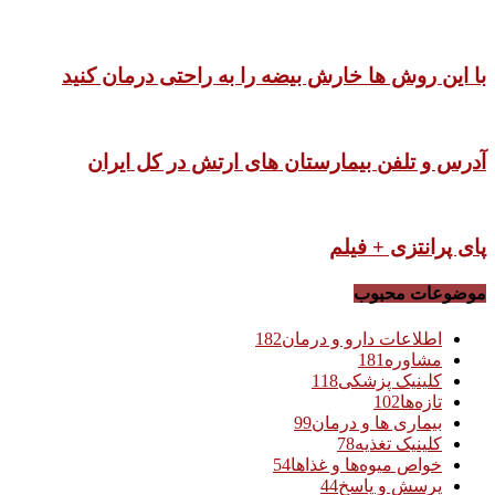
با این روش ها خارش بیضه را به راحتی درمان کنید
آدرس و تلفن بیمارستان های ارتش در کل ایران
پای پرانتزی + فیلم
موضوعات محبوب
اطلاعات دارو و درمان
182
مشاوره
181
کلینیک پزشکی
118
تازه‌ها
102
بیماری ها و درمان
99
کلینیک تغذیه
78
خواص میوه‌ها و غذاها
54
پرسش و پاسخ
44