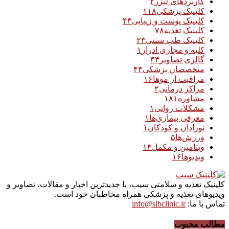
کاربردهای لیزر
۲
کلینیک پزشکی
۱۱۸
کلینیک پوست و زیبایی
۴۳
کلینیک تغذیه
۷۸
کلینیک طب سنتی
۲۳
کلیه و مجاری ادرار
۱
گالری تصاویر
۴۳
متخصصان پزشکی
۴۳
مراقبت از موها
۱۶
مراکز درمانی
۲
مشاوره
۱۸۱
مشکلات روانی
۱
معرفی بیماری‌ها
۱
نوزادان و کودکان
۱
ورزش‌ها
۵
ویتامین و مکمل
۱۴
ویدیوها
۱۶
کلینیک تغذیه و سلامتی سیب، با جدیدترین اخبار و مقالات، تصاویر و
ویدیوهای تغذیه و پزشکی همراه مخاطبان خود است.
تماس با ما:
info@sibclinic.ir
مطالب محبوب