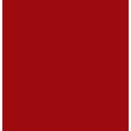
تازه‌ها
ارتباط مستقیم دود سیگار با ابتلاء به آسم در
کودکان
تازه‌ها
پدیده “بکرزایی” چیست؟
تازه‌ها
بچه‌های روستایی «کمتر» دچار حساسیت
می‌شوند
تازه‌ها
آیا دود سیگار بر بینایی شما تاثیر منفی
می‌گذارد؟