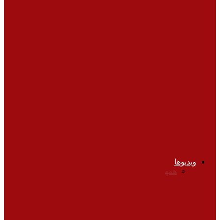
کلینیک تغذیه
اهمیت زمان صرف غذا در سلامت بدن
تناسب اندام
شکل و فرم مختلف اندام در خانم‌ها
تناسب اندام
آیا تغییر سایز ران و کفل به اندازه دلخواه
ممکن است؟
ویدیوها
همه
تغذیه
چشم پزشکی
زنان، زایمان و نازایی
قلب و
عروق
کلیه و مجاری ادرار
مشکلات روانی
نوزادان و
کودکان
مشکلات روانی