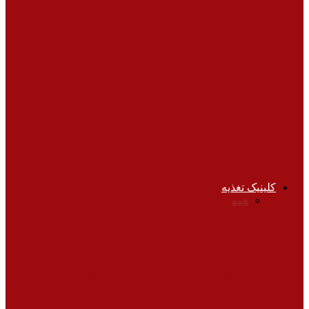
می شود؟
بیماری ها و درمان
چگونه با سارکوپنیا(ضعف عضلات در پیری)
مقابله کنیم؟
چشم پزشکی
چگونه از چشم‌های خود مواظبت کنیم؟
کلینیک تغذیه
همه
آشپزی
انواع رژیم‌ها
تغذیه بیماران
تناسب اندام
خواص
میوه‌ها و غذاها
غذای سالم، محصولات ارگانیک و
تراریخته
تناسب اندام
عوامل بزرگی شکم که ارتباطی به رژیم غذایی
و ورزش ندارند