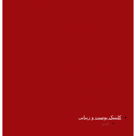
استرس کاری به اندازه سیگار کشیدن مرگبار
است
زنان، زایمان و نازایی
۸ مورد از رایج ترین علائم سرطان تخمدان
تغذیه
نوشابه ها چقدر مضرر هستند ؟
نوزادان و کودکان
شناختن ترس در کودکان دبستانی و نشانه‌های
آن
کلینیک پوست و زیبایی
همه
آرایش صحیح
جراحی‌های زیبایی
زیبایی پوست
زیبایی
دندان‌ها
سلامت پوست
کاربردهای لیزر
مراقبت از
موها
ورزش‌ها