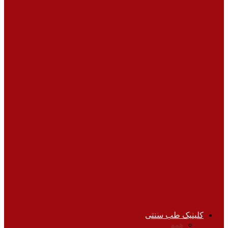
کلینیک پوست و زیبایی
هفت عضو بدن که همیشه آن ها را اشتباه می
شویید
سلامت پوست
علل بیماری‌هایی که در زیر بغل ظاهر می شود
ورزش‌ها
اهمیت ورزش برای افراد میانسال
ورزش‌ها
دانستنی‌هایی در مورد فیتنس و بدنسازی
کلینیک طب سنتی
همه
انواع مزاج‌ها
باورهای غلط
داروهای گیاهی
دمنوش‌های