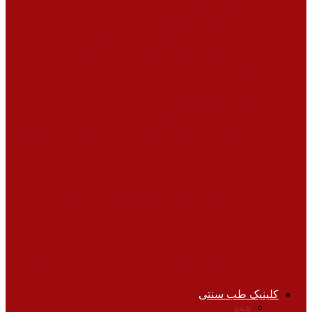
کلینیک پوست و زیبایی
هفت عضو بدن که همیشه آن ها را اشتباه می
شویید
سلامت پوست
علل بیماری‌هایی که در زیر بغل ظاهر می شود
ورزش‌ها
اهمیت ورزش برای افراد میانسال
ورزش‌ها
دانستنی‌هایی در مورد فیتنس و بدنسازی
کلینیک طب سنتی
همه
انواع مزاج‌ها
باورهای غلط
داروهای گیاهی
دمنوش‌های