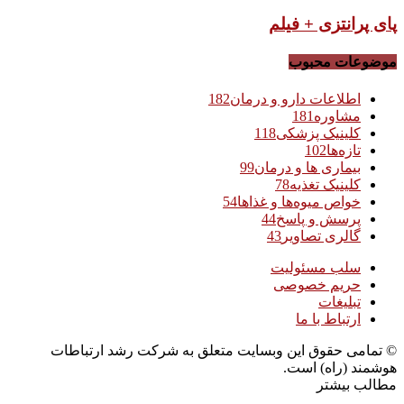
پای پرانتزی + فیلم
موضوعات محبوب
اطلاعات دارو و درمان
182
مشاوره
181
کلینیک پزشکی
118
تازه‌ها
102
بیماری ها و درمان
99
کلینیک تغذیه
78
خواص میوه‌ها و غذاها
54
پرسش و پاسخ
44
گالری تصاویر
43
سلب مسئولیت
حریم خصوصی
تبلیغات
ارتباط با ما
© تمامی حقوق این وبسایت متعلق به شرکت رشد ارتباطات
هوشمند (راه) است.
مطالب بیشتر