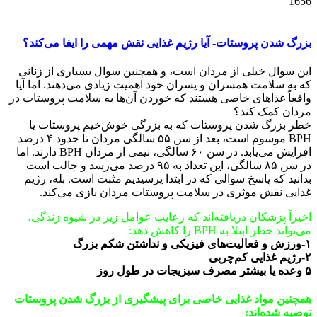
1656
بزرگ شدن پروستات- آیا رژیم غذایی نقش مهمی را ایفا می‌کند؟
این سوال خیلی از مردان است، و همچنین سوال بسیاری از زنانی
که به سلامت همسران و پسران خود اهمیت زیادی می‌دهند. اما آیا
واقعاً غذاهای خاصی هستند که خوردن آن‌ها به سلامت پروستات در
مردان کمک کند؟
خطر بزرگ شدن پروستات که به بزرگی خوش‌خیم پروستات یا
BPH موسوم است، بعد از سن ۵۵ سالگی مردان تا حدود ۴ درصد
افزایش می‌یابد. در سن ۶۰ سالگی، نیمی از مردان BPH دارند. اما
در سن ۸۵ سالگی، این تعداد به ۹۵ درصد می‌رسد و جالب است
بدانید که پاسخ سوالی که در ابتدا پرسیدیم مثبت است. بله، رژیم
غذایی نقش موثری در سلامت پروستات مردان بازی می‌کند.
اخیراً پزشکان دریافته‌اند که رعایت عوامل زیر در شیوه‌ زندگی،
می‌تواند خطر ابتلا به BPH را کاهش دهد:
۱-ورزش و فعالیت‌های فیزیکی و نداشتن شکم بزرگ
۲-رژیم غذایی کم‌چربی
۵ وعده یا بیشتر مصرف سبزیجات در طول روز
همچنین مواد غذایی خاصی برای پیشگیری از بزرگ شدن پروستات
توصیه شده‌اند: