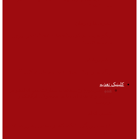
می شود؟
بیماری ها و درمان
چگونه با سارکوپنیا(ضعف عضلات در پیری)
مقابله کنیم؟
چشم پزشکی
چگونه از چشم‌های خود مواظبت کنیم؟
کلینیک تغذیه
همه
آشپزی
انواع رژیم‌ها
تغذیه بیماران
تناسب اندام
خواص
میوه‌ها و غذاها
غذای سالم، محصولات ارگانیک و
تراریخته
تناسب اندام
عوامل بزرگی شکم که ارتباطی به رژیم غذایی
و ورزش ندارند