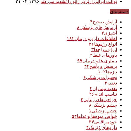
توالت ایرانی آرتروز زانو را تشدید می کند
۱۳۹۶-۰۲-۲۱
دسته‌بندی
آرایش صحیح
۴
آزمایش‌های پزشکی
۸
آشپزی
۳
اطلاعات دارو و درمان
۱۸۲
انواع رژیم‌ها
۲۶
انواع مزاج‌ها
۳
باورهای غلط
۲
بیماری ها و درمان
۹۹
پرسش و پاسخ
۴۴
تازه‌ها
۱۰۲
تجهیزات پزشکی
۶
تغذیه
۳
تغذیه بیماران
۴
تناسب اندام
۲۶
جراحی‌های زیبایی
۲
چشم پزشکی
۸
چشم پزشکی
۱
خواص میوه‌ها و غذاها
۵۴
خودمراقبتی
۳۴
داروهای ژنریک
۴