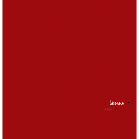
کلینیک تغذیه
اهمیت زمان صرف غذا در سلامت بدن
تناسب اندام
شکل و فرم مختلف اندام در خانم‌ها
تناسب اندام
آیا تغییر سایز ران و کفل به اندازه دلخواه
ممکن است؟
ویدیوها
همه
تغذیه
چشم پزشکی
زنان، زایمان و نازایی
قلب و
عروق
کلیه و مجاری ادرار
مشکلات روانی
نوزادان و
کودکان
مشکلات روانی