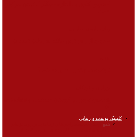
استرس کاری به اندازه سیگار کشیدن مرگبار
است
زنان، زایمان و نازایی
۸ مورد از رایج ترین علائم سرطان تخمدان
تغذیه
نوشابه ها چقدر مضرر هستند ؟
نوزادان و کودکان
شناختن ترس در کودکان دبستانی و نشانه‌های
آن
کلینیک پوست و زیبایی
همه
آرایش صحیح
جراحی‌های زیبایی
زیبایی پوست
زیبایی
دندان‌ها
سلامت پوست
کاربردهای لیزر
مراقبت از
موها
ورزش‌ها