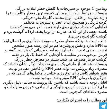
ویتامین C موجود در سبزیجات با کاهش خطر ابتلا به بزرگی
پروستات مرتبط است. سبزیجاتی که بیشترین مقدار ویتامین C را
دارند عبارتند از فلفل، انواع مختلف کلم‌‌ها، نخود فرنگی،
گوجه‌فرنگی و همچنین آب یا عصاره سبزیجات مختلف.
غذاهایی که مقدار زیادی روی دارند هم به نظر می‌رسد که مفید
باشند. بعضی از این غذاها عبارتند از: لوبیا پخته، اردک، گوشت بره و
گوشت گاو (بدون چربی).
جالب است بدانید که مقدار مصرف میوه‌جات تأثیری بر احتمال ابتلا
به BPH ندارد و نقش پروتئین‌ها هم در این زمینه هنوز مشخص
نیست. بعضی تحقیقات نشان داده است مردانی که هر روز گوشت
قرمز می‌خورند، در مقایسه با آن‌هایی که فقط یک بار در هفته
گوشت قرمز مصرف می‌کنند، بیشتر در معرض خطر بزرگی
پروستات هستند. از طرفی یک سری تحقیقات دیگر نشان داده‌اند که
مصرف زیاد پروتئین می‌تواند خطر BPH‌ را کاهش دهد. در نهایت
هنوز شواهد کافی برای نوع رژیم غذایی یا مکمل‌های گیاهی که در
جلوگیری یا درمان BPH‌ موثر باشد، موجود نیست.
آقایان توجه داشته باشند که داشتن یک پروستات سالم، دلیل دیگری
برای تاکید بر ورزش کردن، جلوگیری از چاقی، خوردن سبزیجات و
مصرف غذاهای کم‌چربی است.
این مطلب را به اشتراک بگذارید: