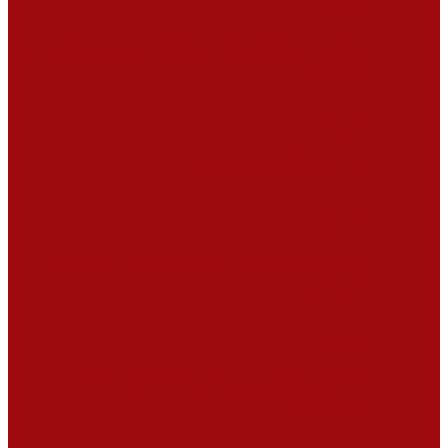
تازه‌ها
ارتباط مستقیم دود سیگار با ابتلاء به آسم در
کودکان
تازه‌ها
پدیده “بکرزایی” چیست؟
تازه‌ها
بچه‌های روستایی «کمتر» دچار حساسیت
می‌شوند
تازه‌ها
آیا دود سیگار بر بینایی شما تاثیر منفی
می‌گذارد؟