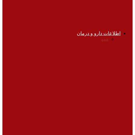
تازه‌ها
ضربان قلب بالا، یکی از نشانه‌های جوانمرگ
شدن
اطلاعات دارو و درمان
همه
پرسش و پاسخ
تجهیزات پزشکی
داروهای
ژنریک
داروهای گیاهی
متخصصان پزشکی
مراکز
درمانی
مشاوره
ویتامین و مکمل
پرسش و پاسخ
هنگام خرید دستگاه فشارسنج چه معیارهایی
را در نظر بگیریم؟
پرسش و پاسخ
توالت ایرانی آرتروز زانو را تشدید می کند
مشاوره