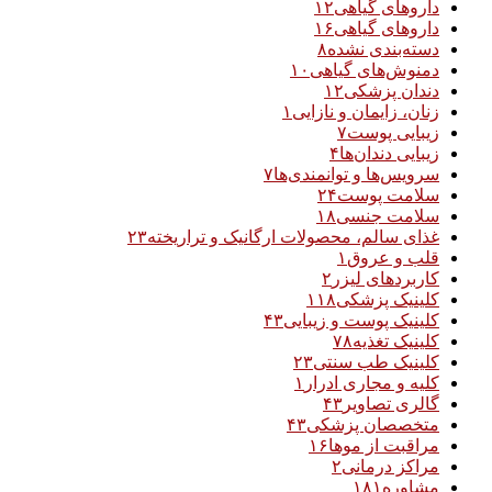
داروهای گیاهی
۱۲
داروهای گیاهی
۱۶
دسته‌بندی نشده
۸
دمنوش‌های گیاهی
۱۰
دندان پزشکی
۱۲
زنان، زایمان و نازایی
۱
زیبایی پوست
۷
زیبایی دندان‌ها
۴
سرویس‌ها و توانمندی‌ها
۷
سلامت پوست
۲۴
سلامت جنسی
۱۸
غذای سالم، محصولات ارگانیک و تراریخته
۲۳
قلب و عروق
۱
کاربردهای لیزر
۲
کلینیک پزشکی
۱۱۸
کلینیک پوست و زیبایی
۴۳
کلینیک تغذیه
۷۸
کلینیک طب سنتی
۲۳
کلیه و مجاری ادرار
۱
گالری تصاویر
۴۳
متخصصان پزشکی
۴۳
مراقبت از موها
۱۶
مراکز درمانی
۲
مشاوره
۱۸۱