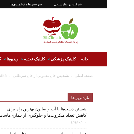
شرکت در نظرسنجی
سرویس‌ها و توانمندی‌ها
سیب‌کلینیک
|‌
کلینیک
تغذیه
و
سلامتی
سیب
خانه
کلینیک پزشکی
کلینیک تغذیه
ویدیوها
ک
صفحه اصلی
تشخیص خال معمولی از خال سرطانی
sibbb
تازه‌ترین‌ها
شستن دست‌ها با آب و صابون بهترین راه برای
کاهش تعداد میکروب‌ها و جلوگیری از بیماری‌هاست
۱۳۹۶-۰۴-۱۰