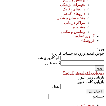
پرسش و پاسخ
تجهیزات پزشکی
داروهای ژنریک
داروهای گیاهی
متخصصان پزشکی
مراکز درمانی
مشاوره
ویتامین و مکمل
گالری تصاویر
فروشگاه
ورود
خوش آمدید!
ورود به حساب کاربری
نام کاربری شما
کلمه عبور
رمزتان را فراموش کردید؟
بازیابی رمز عبور
بازیابی کلمه عبور
ایمیل
جستجو
ورود / ثبت نام