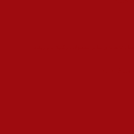
ه کنیم؟
ها و غذاها
غذای سالم، محصولات ارگانیک و تراریخته
 ورزش ندارند