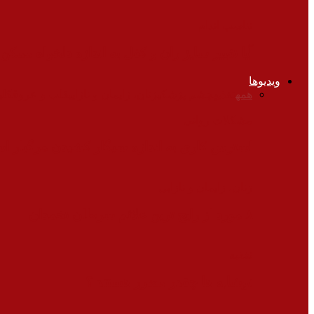
تناسب اندام
آیا تغییر سایز ران و کفل به اندازه دلخواه ممک
ویدیوها
همه
تغذیه
چشم پزشکی
زنان، زایمان و نازایی
قلب و عروق
کلی
مشکلات روانی
استرس کاری به اندازه سیگار کشیدن مرگبار 
زنان، زایمان و نازایی
۸ مورد از رایج ترین علائم سرطان تخمدان
تغذیه
نوشابه ها چقدر مضرر هستند ؟