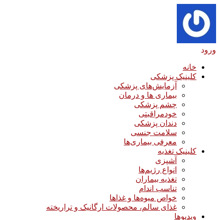
ورود
خانه
کلینیک پزشکی
آزمایش‌های پزشکی
بیماری ها و درمان
چشم پزشکی
خودمراقبتی
دندان پزشکی
سلامت جنسی
معرفی بیماری‌ها
کلینیک تغذیه
آشپزی
انواع رژیم‌ها
تغذیه بیماران
تناسب اندام
خواص میوه‌ها و غذاها
غذای سالم، محصولات ارگانیک و تراریخته
ویدیوها