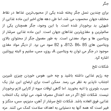
جگر
برای چندین نسل جگر پخته شده یکی از محبوب‌ترین غذاها در نقاط
مختلف جهان محسوب می شد، اما طی دهه های اخیر این ماده غذایی از
شهرتی بد برخوردار شده است. با این وجود، جگر همچنان یکی از
سالم‌ترین و مغذی‌ترین غذاهای جهان است. این ماده غذایی سرشار از
ویتامین ها و مواد معدنی است. به طور معمول جگر از محتوای بالای
ویتامین های B12، B6، B5، و B2 سود می برد. از دیگر مواد مغذی
موجود در جگر می توان به ویتامین A، روی، مس، سلنیم و البته پروتئین
اشاره کرد.
شکلات تلخ
چه رژیم غذایی داشته باشید و چه خیر، هوس خوردن چیزی شیرین
اجتناب ناپذیر به نظر می رسد. ممکن است برای ارضای این نیاز یک
سیب، بلوبری یا انبه بخورید. اما گاهی اوقات میوه از کارایی لازم برخوردار
نیست. شکلات تلخ اگر در حد اعتدال مصرف شود، می تواند یک انتخاب
غذایی فوق العاده باشد. شکلات تلخ سرشار از آهن، منیزیم، مس، منگنز و
فیبر است که همه آنها به دستیابی به اهداف سلامت کمک می کنند. مزه