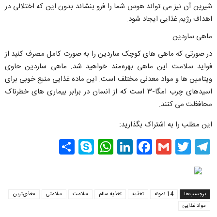
شیرین آن نیز می تواند هوس شما را فرو بنشاند بدون این که اختلالی در
اهداف رژیم غذایی ایجاد شود.
ماهی ساردین
در صورتی که ماهی های کوچک ساردین را به صورت کامل مصرف کنید از
فواید سلامت این ماهی بهره‌مند خواهید شد. ماهی ساردین حاوی
ویتامین ها و مواد معدنی مختلف است. این ماده غذایی منبع خوبی برای
اسیدهای چرب امگا-۳ است که از انسان در برابر بیماری های خطرناک
محافظت می کنند.
این مطلب را به اشتراک بگذارید:
Share
WhatsApp
Skype
LinkedIn
Facebook
Gmail
Twitter
Telegram
برچسب‌ها
14 نمونه
تغذیه
تغذیه سالم
سلامت
سلامتی
مغذی‌ترین
مواد غذایی