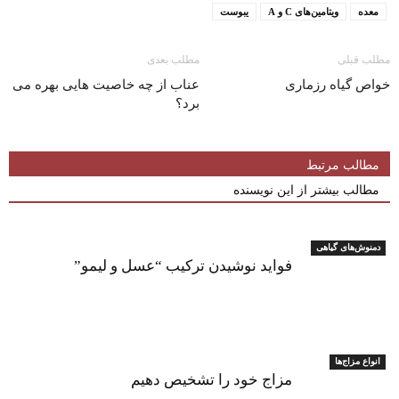
معده
ویتامین‌های C و A
یبوست
مطلب قبلی
مطلب بعدی
خواص گیاه رزماری
عناب از چه خاصیت هایی بهره می
برد؟
مطالب مرتبط
مطالب بیشتر از این نویسنده
دمنوش‌های گیاهی
فواید نوشیدن ترکیب “عسل و لیمو”
انواع مزاج‌ها
مزاج خود را تشخیص دهیم