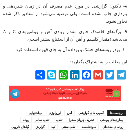
۸- تاکنون گزارشی در مورد عدم مصرف آن در زمان شیردهی و
بارداری چاپ نشده است؛ ولی توصیه می‌شود از مقادیر ذکر شده
تجاوز نشود.
۹- برگ‌های قاصدک حاوی مقدار زیادی آهن و ویتامین‌های C و A
می‌باشد (مقدار کلسیم و آهن آن از اسفناج بیشتر است).
۱۰- پودر ریشه‌های خشک و بوداده آن به جای قهوه استفاده کرد
این مطلب را به اشتراک بگذارید:
Share
WhatsApp
Skype
LinkedIn
Facebook
Gmail
Twitter
Telegram
برچسب‌ها
آسیب های گوارشی
آهن
اورولوژی
بی‌اشتهایی
بیماری‌های پوستی
تحریک جریان صفرا
تغذیه
تغذیه سالم
روده
روده‌ای-معده‌ای
سوءهاضمه
طب سنتی
کبد
گوارش
گیاهان دارویی